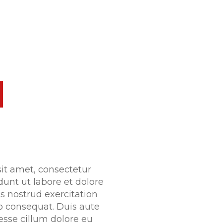


HOME
DEALS
SERVICES
ABOUT
CALI'S FINEST AUTO SPA
SERVICE AREA
it amet, consectetur
dunt ut labore et dolore
 nostrud exercitation
o consequat. Duis aute
 esse cillum dolore eu